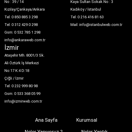
No : 39 / 14
Kaya Sultan Sokak No : 3
Kızılay/Çankaya/Ankara
Kadıköy / İstanbul
Tel: 0 850 885 3 298
Tel: 0 216 416 81 63
Tel: 0 312 429 0 298
Mail: info@istanbulweb.com.tr
Gsm: 0 532 785 1 298
info@ankaraweb.com.tr
İzmir
Ataşehir Mh. 8001/3 Sk.
Ali Öztürk İş Merkezi
No:17 K:4 D:18
Çiğli / İzmir
Tel: 0 232 999 80 98
Gsm: 0 533 368 05 99
info@izmirweb.com.tr
Ana Sayfa
Kurumsal
Neler Yapıyoruz ?
Neler Yaptık