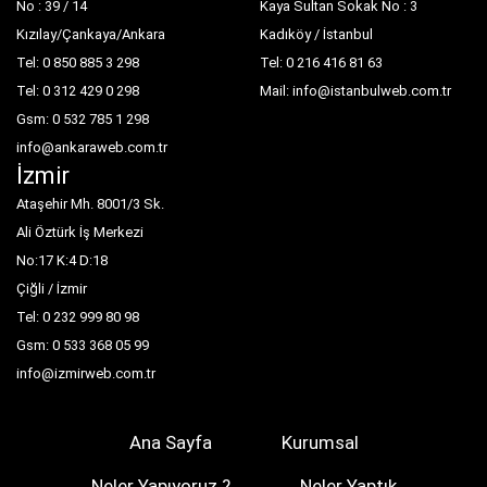
No : 39 / 14
Kaya Sultan Sokak No : 3
Kızılay/Çankaya/Ankara
Kadıköy / İstanbul
Tel: 0 850 885 3 298
Tel: 0 216 416 81 63
Tel: 0 312 429 0 298
Mail: info@istanbulweb.com.tr
Gsm: 0 532 785 1 298
info@ankaraweb.com.tr
İzmir
Ataşehir Mh. 8001/3 Sk.
Ali Öztürk İş Merkezi
No:17 K:4 D:18
Çiğli / İzmir
Tel: 0 232 999 80 98
Gsm: 0 533 368 05 99
info@izmirweb.com.tr
Ana Sayfa
Kurumsal
Neler Yapıyoruz ?
Neler Yaptık